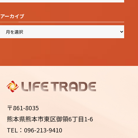
アーカイブ
ア
ー
カ
イ
ブ
〒861-8035
熊本県熊本市東区御領6丁目1-6
TEL：096-213-9410