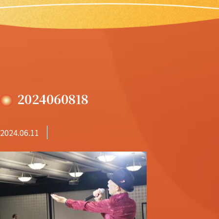
2024060818
2024.06.11