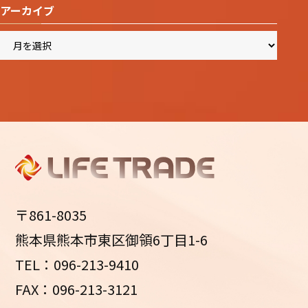
アーカイブ
ア
ー
カ
イ
ブ
〒861-8035
熊本県熊本市東区御領6丁目1-6
TEL：096-213-9410
FAX：096-213-3121