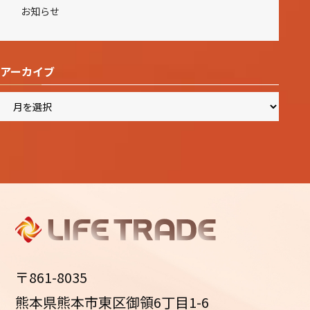
お知らせ
アーカイブ
ア
ー
カ
イ
ブ
〒861-8035
熊本県熊本市東区御領6丁目1-6