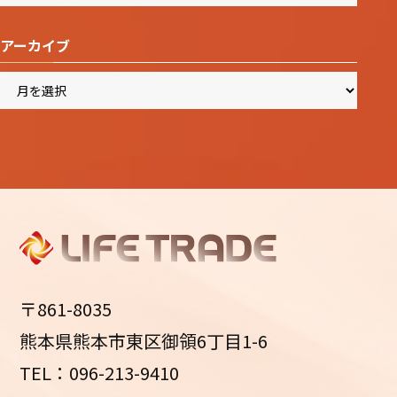
アーカイブ
ア
ー
カ
イ
ブ
〒861-8035
熊本県熊本市東区御領6丁目1-6
TEL：096-213-9410