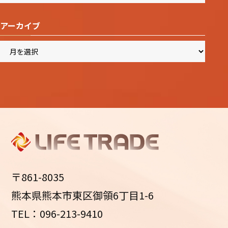
アーカイブ
ア
ー
カ
イ
ブ
〒861-8035
熊本県熊本市東区御領6丁目1-6
TEL：096-213-9410