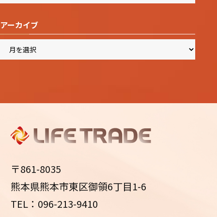
アーカイブ
ア
ー
カ
イ
ブ
〒861-8035
熊本県熊本市東区御領6丁目1-6
TEL：096-213-9410