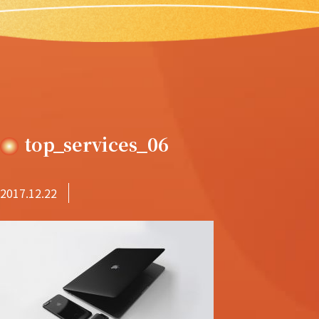
top_services_06
2017.12.22