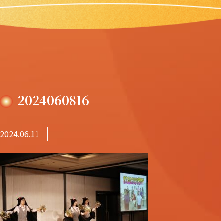
2024060816
2024.06.11