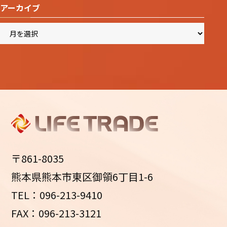
アーカイブ
ア
ー
カ
イ
ブ
〒861-8035
熊本県熊本市東区御領6丁目1-6
TEL：096-213-9410
FAX：096-213-3121